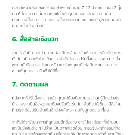
เวลาที่เหมาะสมของการนอนสำหรับเด็กอายุ 7-12 ปี คือเข้านอน 2 ทุ่ม
ตื่น 6 โมงเช้า ดังนั้นหากเราฝึกให้ลูกคุ้นชินกับช่วงเวลาตื่น-นอน
ประมาณนี้ในทุก ๆ วัน จะส่งผลในระยะยาวที่จะช่วยแก้ปัญหาลูกนอนดึก
ตื่นสายได้เป็นอย่างดี
6. สื่อสารเชิงบวก
จาก 5 ข้อที่กล่าวไป คุณแม่ต้องมีการสื่อสารในเชิงบวก หลีกเลี่ยงการ
บังคับ อธิบายให้เข้าใจถึงความจำเป็นในการปรับสิ่งต่าง ๆ เช่น การนั่ง
พูดคุยกันถึงตารางในแต่ละวัน แนะนำเหตุผลถึงข้อดีการแบ่งเวลา จะ
ช่วยให้ลูกของเรารับฟังได้ดีขึ้น
7. ติดตามผล
หลังจากที่ปรับสิ่งต่าง ๆ แล้ว คุณแม่ต้องติดตามผลว่าลูกรู้สึกอย่างไร
บ้าง เพราะเป็นสิ่งพวกเขาต้องปรับตัวเช่นกัน เพื่อที่จะได้เช็กว่ามีสิ่งไหน
ที่ควรจะต้องปรับเพิ่มเติมอีกบ้างให้เหมาะสมกับลูกของเราที่สุด
จะเห็นได้ว่าปัญหาการที่ลูกนอนดึกตื่นสาย อาจไม่ใช่แค่เวลาที่เข้านอน
แต่เป็นปัจจัยต่าง ๆ ไม่ว่าจะเป็นสภาพแวดล้อม การปรับพฤติกรรมที่ทั้ง
คุณแม่และลูกต้องพูดคุยกัน เพื่อการแก้ไขปัญหาลูกนอนดึกตื่นสายได้ใน