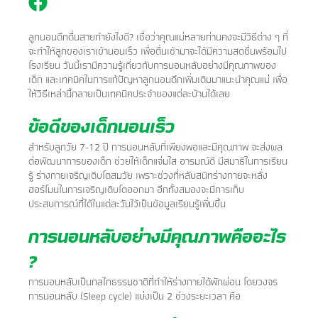
ลูกนอนดึกตื่นสายทำยังไงดี? เชื่อว่าคุณแม่หลายท่านคงจะมีวิธีต่าง ๆ ที่
จะทำให้ลูกของเราเข้านอนเร็ว เพื่อตื่นเช้ามาจะได้มีความสดชื่นพร้อมไป
โรงเรียน วันนี้เรามีความรู้เกี่ยวกับการนอนหลับอย่างมีคุณภาพของ
เด็ก และเทคนิคในการแก้ปัญหาลูกนอนดึกเพิ่มเติมมาแนะนำคุณแม่ เพื่อ
ให้วิธีเหล่านี้กลายเป็นเทคนิคประจำของแต่ละบ้านได้เลย
ข้อดีของเด็กนอนเร็ว
สำหรับลูกวัย 7-12 ปี การนอนหลับที่เพียงพอและมีคุณภาพ จะส่งผล
ต่อพัฒนาการของเด็ก ช่วยให้เด็กแจ่มใส อารมณ์ดี มีสมาธิในการเรียน
รู้ ร่างกายเจริญเติบโตสมวัย เพราะช่วงที่หลับสนิทร่างกายจะหลั่ง
ฮอร์โมนในการเจริญเติบโตออกมา อีกทั้งสมองจะมีการเก็บ
ประสบการณ์ที่ได้ในแต่ละวันไว้เป็นข้อมูลเรียนรู้เพิ่มขึ้น
การนอนหลับอย่างมีคุณภาพคืออะไร
?
การนอนหลับเป็นกลไกธรรมชาติที่ทำให้ร่างกายได้พักผ่อน โดยวงจร
การนอนหลับ (Sleep cycle) แบ่งเป็น 2 ช่วงระยะเวลา คือ