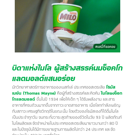
บิดาแห่งไมโล ผู้สร้างสรรค์นมช็อคโก
แลตมอลต์แสนอร่อย​
​​นักวิทยาศาสตร์การอาหารของเนสท์เล่ ประเทศออสเตรเลีย ​
โธมัส
เมย์น (Thomas Mayne)
คือผู้ที่สร้างสรรค์และคิดค้น ​
ไมโลผงช็อก
โกแลตมอลต์
​ขึ้นในปี 1934 เพื่อให้เด็ก ๆ ได้รับพลังงาน และสาร
อาหารที่ครบถ้วนมากขึ้นจากภาวะขาดสารอาหาร เมื่อโลกกำลังเผชิญ
กับสภาวะเศรษฐกิจวิกฤติในขณะนั้น โดยตัวของโธมัสเองก็ได้ดื่มไมโล
เป็นประจำทุกวัน จนกระทั่งวาระสุดท้ายของชีวิตในวัย 93 ปี​ ผลิตภัณฑ์
ไมโลผลิตและจัดจำหน่ายในประเทศออสเตรเลียมายาวนานกว่า 80 ปี
และในปัจจุบันได้มีการขยายฐานการผลิตไปกว่า 24 ประเทศ และจัด