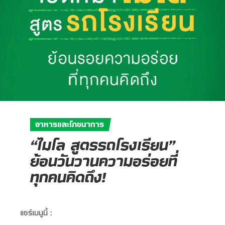
อาหารและโภชนาการ
“​ไมโล สูตรรถโรงเรียน​​”
ย้อนวันวานความอร่อยที่
ทุกคนคิดถึง!
แชร์เมนูนี้ :