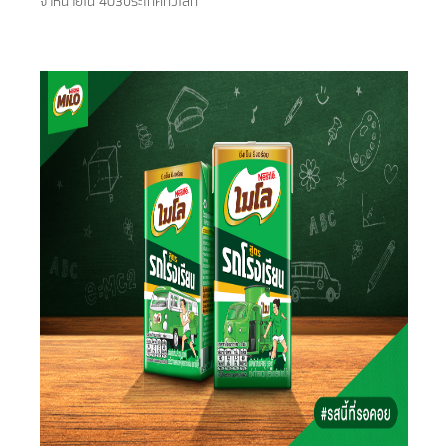
จำหน่ายใน 403ประเทศทั่วโลก​