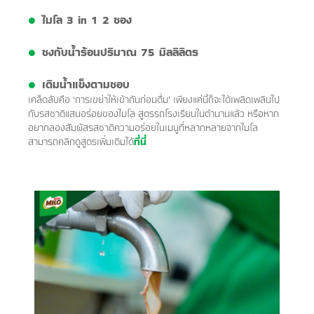
ไมโล 3 in 1​ 2 ซอง​
​​ชงกับน้ำร้อนปริมาณ 75 มิลลิลิตร​
​​​​เติมน้ำแข็งตามชอบ​
เคล็ดลับคือ ‘การเขย่าให้เข้ากันก่อนดื่ม’ เพียงแค่นี้ก็จะได้เพลิดเพลินไป
กับรสชาติแสนอร่อยของ​​ไมโล สูตรรถโรงเรียน​​ในตำนานแล้ว หรือหาก
อยากลองสัมผัสรสชาติความอร่อยในเมนูที่หลากหลายจากไมโล
สามารถคลิกดูสูตรเพิ่มเติมได้
ที่นี่