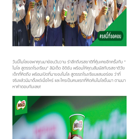
วันนี้ไมโลขอพาคุณมาย้อนวันวาน รำลึกถึงรสชาติที่คุ้นเคยอีกครั้งกับ “​​
ไมโล สูตรรถโรงเรียน​​” ลิมิเต็ด อิดิชัน พร้อมให้คุณสัมผัสกับรสชาติวัย
เด็กที่คิดถึง พร้อมเปิดที่มาของ​​ไมโล สูตรรถโรงเรียน​​แสนอร่อย ว่าที่
จริงแล้วมีมาตั้งแต่เมื่อไหร่ และใครเป็นคนแรกที่คิดค้นไมโลขึ้นมา ตามมา
หาคำตอบกันเลย!​