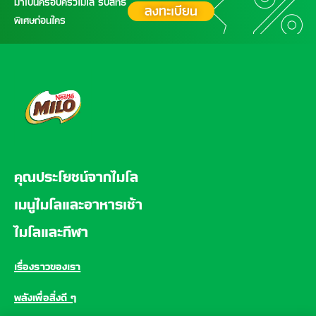
มาเป็นครอบครัวไมโล รับสิทธิ
ลงทะเบียน
พิเศษก่อนใคร
FOOTER
คุณประโยชน์จากไมโล
เมนูไมโลและอาหารเช้า
ไมโลและกีฬา
เรื่องราวของเรา
พลังเพื่อสิ่งดี ๆ