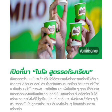
เปิดที่มา “​​ไมโล สูตรรถโรงเรียน​”
​​เป็นเวลากว่า 50 ปีมาแล้ว ที่ไมโลได้ตระเวนส่งต่อความอร่อยให้เด็ก ๆ
มากกว่า 2 ล้านคนต่อปี ตามโรงเรียนทั่วประเทศไทย ด้วยความตั้งใจที่
จะเป็นส่วนหนึ่งในการพัฒนาเด็กไทย และเพื่อให้เด็ก ๆ ทุกคนได้สัมผัส
กับรสชาติของนมช็อคโกแลตมอลต์เย็นแสนอร่อย ที่หาซื้อที่ไหนไม่ได้
หรือจะชงเองยังไงก็ไม่ถูกใจเหมือนที่เคยดื่มมา ​ ​ซึ่งที่จริงแล้วใคร ๆ ก็
สามารถชง​​ไมโล สูตรรถโรงเรียน​​ดื่มเองได้ง่าย ๆ โดยสัดส่วนความ
อร่อยคือ ​