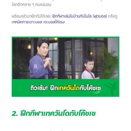
โลกอีกหลาย ๆ คนแน่นอน
พร้อมแล้วมาฝึกกันได้เลย:
ฝึกกีฬาเล่นในบ้านกับไมโล (ฟุตบอล)
หรือดู
เทคนิคการเดาะบอล เตะบอลให้แรง
2. ฝึกกีฬาเทควันโดกับโค้ชเช