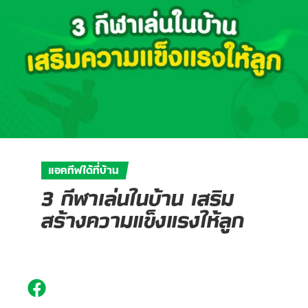
แอคทีฟได้ที่บ้าน
3 กีฬาเล่นในบ้าน เสริม
สร้างความแข็งแรงให้ลูก