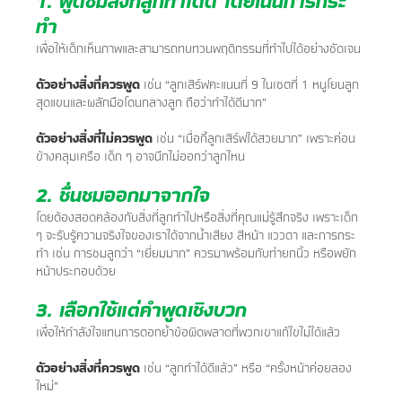
1. พูดชมสิ่งที่ลูกทำได้ดี โดยเน้นการกระ
ทำ
เพื่อให้เด็กเห็นภาพและสามารถทบทวนพฤติกรรมที่ทำไปได้อย่างชัดเจน
ตัวอย่างสิ่งที่ควรพูด
เช่น “ลูกเสิร์ฟคะแนนที่ 9 ในเซตที่ 1 หนูโยนลูก
สุดแขนและผลักมือโดนกลางลูก ถือว่าทำได้ดีมาก”
ตัวอย่างสิ่งที่ไม่ควรพูด
เช่น “เมื่อกี้ลูกเสิร์ฟได้สวยมาก” เพราะค่อน
ข้างคลุมเครือ เด็ก ๆ อาจนึกไม่ออกว่าลูกไหน
2. ชื่นชมออกมาจากใจ
โดยต้องสอดคล้องกับสิ่งที่ลูกทำไปหรือสิ่งที่คุณแม่รู้สึกจริง เพราะเด็ก
ๆ จะรับรู้ความจริงใจของเราได้จากน้ำเสียง สีหน้า แววตา และการกระ
ทำ เช่น การชมลูกว่า “เยี่ยมมาก” ควรมาพร้อมกับท่ายกนิ้ว หรือพยัก
หน้าประกอบด้วย
3. เลือกใช้แต่คำพูดเชิงบวก
เพื่อให้กำลังใจแทนการตอกย้ำข้อผิดพลาดที่พวกเขาแก้ไขไม่ได้แล้ว
ตัวอย่างสิ่งที่ควรพูด
เช่น “ลูกทำได้ดีแล้ว” หรือ “ครั้งหน้าค่อยลอง
ใหม่”