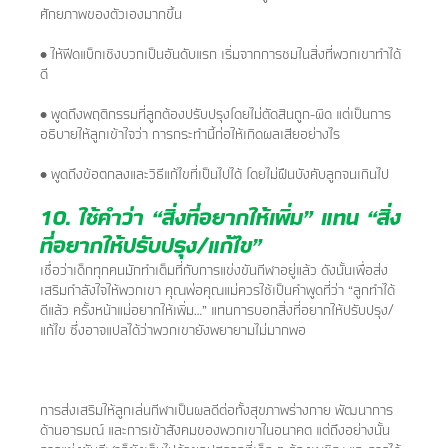
ศักยภาพของตัวเองมากขึ้น
• ให้ฟีดแบ็กเชิงบวกเป็นอันดับแรก เริ่มจากการชมในสิ่งที่พวกเขาทำได้
ดี
• พูดถึงพฤติกรรมที่ลูกต้องปรับปรุงโดยไม่ตัดสินถูก-ผิด แต่เป็นการ
อธิบายให้ลูกเข้าใจว่า การกระทำนี้ก่อให้เกิดผลเสียอย่างไร
• พูดถึงข้อตกลงและวิธีแก้ไขที่เป็นไปได้ โดยไม่ฝืนบังคับลูกจนเกินไป
10. ใช้คำว่า “สิ่งที่อยากให้เพิ่ม” แทน “สิ่ง
ที่อยากให้ปรับปรุง/แก้ไข”
เชื่อว่าเด็กทุกคนมักทำเต็มที่กับการแข่งขันกีฬาอยู่แล้ว ดังนั้นเพื่อส่ง
เสริมกำลังใจให้พวกเขา คุณพ่อคุณแม่ควรใช้เป็นคำพูดที่ว่า “ลูกทำได้
ดีแล้ว ครั้งหน้าแม่อยากให้เพิ่ม…” แทนการบอกสิ่งที่อยากให้ปรับปรุง/
แก้ไข ซึ่งอาจแปลได้ว่าพวกเขายังพยายามไม่มากพอ
การส่งเสริมให้ลูกเล่นกีฬาเป็นผลดีต่อทั้งสุขภาพร่างกาย พัฒนาการ
ด้านอารมณ์ และการเข้าสังคมของพวกเขาในอนาคต แต่ถึงอย่างนั้น