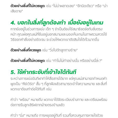
ตัวอย่างสิ่งที่ไม่ควรพูด
เช่น “ไม่น่าพลาดเลย” “อีกนิดเดียว” หรือ “น่า
เสียดาย”
4. บอกในสิ่งที่ลูกต้องทำ เมื่อยังอยู่ในเกม
หากยังอยู่ในช่วงการแข่ง เด็ก ๆ จำเป็นต้องใช้สมาธิจดจ่อกับสิ่งตรง
หน้า คุณพ่อคุณแม่ที่ยืนอยู่นอกสนามและมองเห็นเกมในภาพรวมควรใช้
วิธีออกคำสั่งอย่างชัดเจน จะช่วยให้พวกเขาตัดสินใจได้เร็วมากขึ้น
ตัวอย่างสิ่งที่ควรพูด
เช่น “วิ่งไปดักลูกทางซ้าย”
ตัวอย่างสิ่งที่ไม่ควรพูด
เช่น “ทำไมไม่ทำอย่างนั้น หรืออย่างนี้ล่ะ?”
5. ใช้คำกระชับที่เข้าใจได้ทันที
ระหว่างการแข่งขันกีฬาทำให้สื่อสารได้ยาก แต่คุณแม่สามารถกำหนดคำ
พูดเป็น “คีย์เวิร์ด” สั้น ๆ ที่ลูกฟังแล้วสามารถเข้าใจความหมาย และสิ่งที่
พวกเขาต้องทำต่อได้ทันที เช่น
คำว่า “พร้อม” หมายถึง พวกเขาได้จัดระเบียบร่างกาย และเตรียมพร้อม
ต่อการรับลูกเสิร์ฟจากฝ่ายตรงข้ามแล้ว
คำว่า “นิ่ง” หมายถึง การหยุดอยู่กับที่ รวมทั้งควบคุมการหายใจด้วย