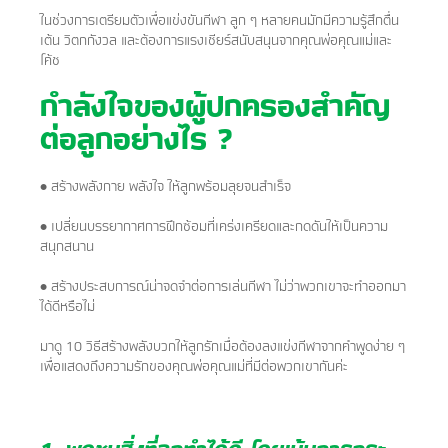
ในช่วงการเตรียมตัวเพื่อแข่งขันกีฬา ลูก ๆ หลายคนมักมีความรู้สึกตื่น
เต้น วิตกกังวล และต้องการแรงเชียร์สนับสนุนจากคุณพ่อคุณแม่และ
โค้ช
กำลังใจของผู้ปกครองสำคัญ
ต่อลูกอย่างไร ?
• สร้างพลังกาย พลังใจ ให้ลูกพร้อมลุยจนสำเร็จ
• เปลี่ยนบรรยากาศการฝึกซ้อมที่เคร่งเครียดและกดดันให้เป็นความ
สนุกสนาน
• สร้างประสบการณ์น่าจดจำต่อการเล่นกีฬา ไม่ว่าพวกเขาจะทำออกมา
ได้ดีหรือไม่
มาดู 10 วิธีสร้างพลังบวกให้ลูกรักเมื่อต้องลงแข่งกีฬาจากคำพูดง่าย ๆ
เพื่อแสดงถึงความรักของคุณพ่อคุณแม่ที่มีต่อพวกเขากันค่ะ