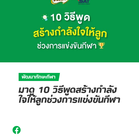
พัฒนาทักษะกีฬา
มาดู 10 วิธีพูดสร้างกำลัง
ใจให้ลูกช่วงการแข่งขันกีฬา