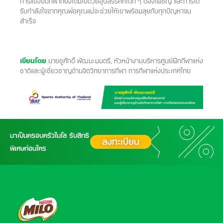
การแข่งขันกีฬาก็ยังเต็มไปด้วยอุปสรรคที่เด็ก ๆ ต้องเผชิญ และการได้
รับกำลังใจจากคุณพ่อคุณแม่จะช่วยให้เขาพร้อมลุยกับทุกปัญหาจน
สำเร็จ
เขียนโดย
นายชูศักดิ์ พัฒนะมนตรี, หัวหน้างานบริหารศูนย์ฝึกกีฬาแห่ง
ชาติและผู้เชี่ยวชาญด้านจิตวิทยาการกีฬา การกีฬาแห่งประเทศไทย
มาเป็นครอบครัวไมโล รับสิทธิ
ลงทะเบียน
พิเศษก่อนใคร
FOOTER