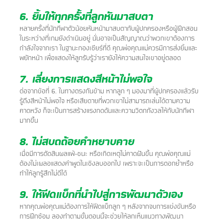
6. ยิ้มให้ทุกครั้งที่ลูกหันมาสบตา
หลายครั้งที่นักกีฬาตัวน้อยหันหน้ามาสบตากับผู้ปกครองหรือผู้ฝึกสอน
ในระหว่างที่เกมยังดำเนินอยู่ นั่นอาจเป็นสัญญาณว่าพวกเขาต้องการ
กำลังใจจากเรา ในฐานะกองเชียร์ที่ดี คุณพ่อคุณแม่ควรมีการส่งยิ้มและ
พยักหน้า เพื่อแสดงให้ลูกรับรู้ว่าเรายังให้ความสนใจเขาอยู่ตลอด
7. เลี่ยงการแสดงสีหน้าไม่พอใจ
ต่อจากข้อที่ 6. ในทางตรงกันข้าม หากลูก ๆ มองมาที่ผู้ปกครองแล้วรับ
รู้ถึงสีหน้าไม่พอใจ หรือเสียดายที่พวกเขาไม่สามารถเล่นได้ตามความ
คาดหวัง ก็จะเป็นการสร้างแรงกดดันและความวิตกกังวลให้กับนักกีฬา
มากขึ้น
8. ไม่สบถถ้อยคำหยาบคาย
เมื่อมีการตัดสินผลแพ้-ชนะ หรือเกิดเหตุไม่คาดฝันขึ้น คุณพ่อคุณแม่
ต้องไม่เผลอแสดงคำพูดในเชิงลบออกไป เพราะจะเป็นการตอกย้ำหรือ
ทำให้ลูกรู้สึกไม่ดีได้
9. ให้ฟีดแบ็กที่นำไปสู่การพัฒนาตัวเอง
หากคุณพ่อคุณแม่ต้องการให้ฟีดแบ็กลูก ๆ หลังจากจบการแข่งขันหรือ
การฝึกซ้อม ลองทำตามขั้นตอนนี้จะช่วยให้ลูกเห็นแนวทางพัฒนา