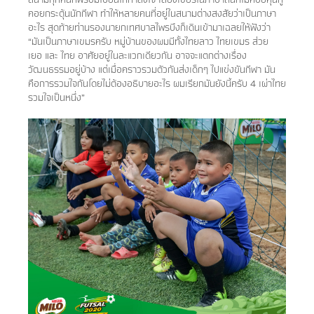
คอยกระตุ้นนักกีฬา ทำให้หลายคนที่อยู่ในสนามต่างสงสัยว่าเป็นภาษา
อะไร สุดท้ายท่านรองนายกเทศบาลไพรบึงก็เดินเข้ามาเฉลยให้ฟังว่า
“มันเป็นภาษาเขมรครับ หมู่บ้านของผมมีทั้งไทยลาว ไทยเขมร ส่วย
เยอ และ ไทย อาศัยอยู่ในละแวกเดียวกัน อาจจะแตกต่างเรื่อง
วัฒนธรรมอยู่บ้าง แต่เมื่อคราวรวมตัวกันส่งเด็กๆ ไปแข่งขันกีฬา มัน
คือการรวมใจกันโดยไม่ต้องอธิบายอะไร ผมเรียกมันยังนี้ครับ 4 เผ่าไทย
รวมใจเป็นหนึ่ง”