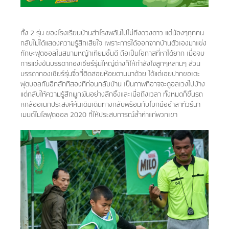
ทั้ง 2 รุ่น ของโรงเรียนบ้านสำโรงพลันไปไม่ถึงดวงดาว แต่น้องๆทุกคน
กลับไม่ได้แสดงความรู้สึกเสียใจ เพราะการได้ออกจากบ้านตัวเองมาแข่ง
ทักษะฟุตซอลในสนามหญ้าเทียมชั้นดี ถือเป็นโอกาสที่หาได้ยาก เมื่อจบ
การแข่งขันบรรดากองเชียร์รุ่นใหญ่ต่างก็ให้กำลังใจลูกๆหลานๆ ส่วน
บรรดากองเชียร์รุ่นจิ๋วที่ติดสอยห้อยตามมาด้วย ได้แต่เอยปากขอเตะ
ฟุตบอลกันอีกสักทีสองทีก่อนกลับบ้าน เป็นภาพที่อาจจะดูอลเวงไปบ้าง
แต่กลับให้ความรู้สึกผูกผันอย่างลึกซึ้งและเมื่อถึงเวลา ทั้งหมดก็ขึ้นรถ
หกล้ออเนกประสงค์คันเดิมเดินทางกลับพร้อมกับโบกมืออำลาทัวร์นา
เมนต์ไมโลฟุตซอล 2020 ที่ให้ประสบการณ์ล้ำค่าแก่พวกเขา