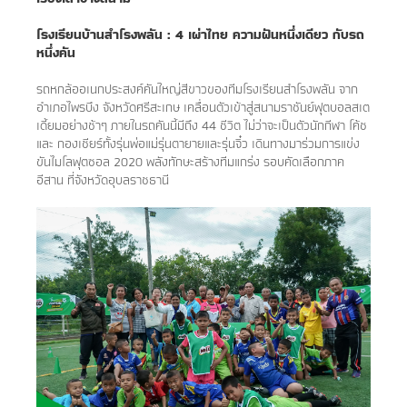
โรงเรียนบ้านสำโรงพลัน : 4 เผ่าไทย ความฝันหนึ่งเดียว กับรถ
หนึ่งคัน
รถหกล้ออเนกประสงค์คันใหญ่สีขาวของทีมโรงเรียนสำโรงพลัน จาก
อำเภอไพรบึง จังหวัดศรีสะเกษ เคลื่อนตัวเข้าสู่สนามราชันย์ฟุตบอลสเต
เดี้ยมอย่างช้าๆ ภายในรถคันนี้มีถึง 44 ชีวิต ไม่ว่าจะเป็นตัวนักกีฬา โค้ช
และ กองเชียร์ทั้งรุ่นพ่อแม่รุ่นตายายและรุ่นจิ๋ว เดินทางมาร่วมการแข่ง
ขันไมโลฟุตซอล 2020 พลังทักษะสร้างทีมแกร่ง รอบคัดเลือกภาค
อีสาน ที่จังหวัดอุบลราชธานี