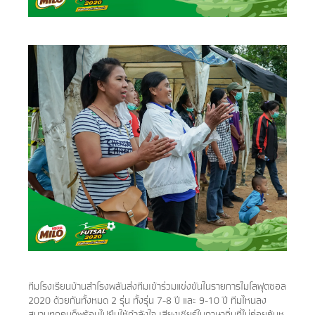
ทีมโรงเรียนบ้านสำโรงพลันส่งทีมเข้าร่วมแข่งขันในรายการไมโลฟุตซอล
2020 ด้วยกันทั้งหมด 2 รุ่น ทั้งรุ่น 7-8 ปี และ 9-10 ปี ทีมไหนลง
สนามทุกคนก็พร้อมไปยืนให้กำลังใจ เสียงเชียร์ในภาษาถิ่นที่ไม่ค่อยคุ้นหู