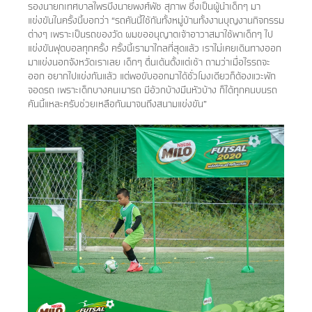
รองนายกเทศบาลไพรบึงนายพงศ์พัช สุภาพ ซึ่งเป็นผู้นำเด็กๆ มา
แข่งขันในครั้งนี้บอกว่า “รถคันนี้ใช้กันทั้งหมู่บ้านทั้งงานบุญงานกิจกรรม
ต่างๆ เพราะเป็นรถของวัด ผมขออนุญาตเจ้าอาวาสมาใช้พาเด็กๆ ไป
แข่งขันฟุตบอลทุกครั้ง ครั้งนี้เรามาไกลที่สุดแล้ว เราไม่เคยเดินทางออก
มาแข่งนอกจังหวัดเราเลย เด็กๆ ตื่นเต้นตั้งแต่เช้า ถามว่าเมื่อไรรถจะ
ออก อยากไปแข่งกันแล้ว แต่พอขับออกมาได้ชั่วโมงเดียวก็ต้องแวะพัก
จอดรถ เพราะเด็กบางคนเมารถ มีอ้วกบ้างมึนหัวบ้าง ก็ได้ทุกคนบนรถ
คันนี้แหละครับช่วยเหลือกันมาจนถึงสนามแข่งขัน”