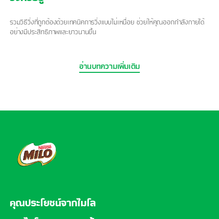
รวมวิธีวิ่งที่ถูกต้องด้วยเทคนิคการวิ่งแบบไม่เหนื่อย ช่วยให้คุณออกกำลังกายได้
อย่างมีประสิทธิภาพและยาวนานขึ้น
อ่านบทความเพิ่มเติม
FOOTER
คุณประโยชน์จากไมโล