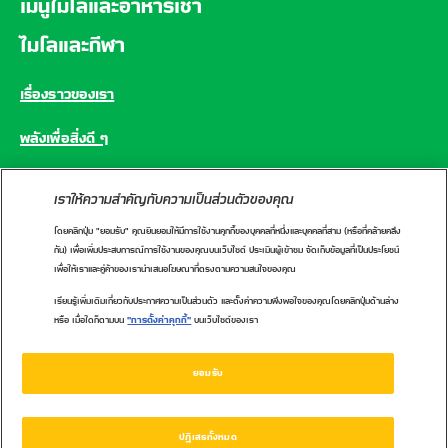
เมนูไมโลและอาหารเช้า
ไมโลและกีฬา
เรื่องราวของเรา
พลังเพื่อสิ่งดี ๆ
คำถามที่พบบ่อย
เราให้ความสำคัญกับความเป็นส่วนตัวของคุณ
โดยคลิกปุ่ม "ยอมรับ" คุณยินยอมให้มีการใช้งานคุกกี้ของบุคคลที่หนึ่งและบุคคลที่สาม (หรือที่คล้ายคลึง
CONNECT WITH US
กัน) เพื่อเพิ่มประสบการณ์การใช้งานของคุณบนเว็บไซต์ ประเมินผู้เข้าชม จัดเก็บข้อมูลที่เป็นประโยชน์
เพื่อให้เราและคู่ค้าของเรานำเสนอโฆษณาที่ตรงตามความสนใจของคุณ
เรียนรู้เพิ่มเติมเกี่ยวกับประกาศความเป็นส่วนตัว และตั้งค่าความพึงพอใจของคุณโดยคลิกปุ่มด้านล่าง
หรือ เมื่อใดก็ตามบน
"การตั้งค่าคุกกี้"
บนเว็บไซต์ของเรา
นโยบายคุกกี้
นโยบายความเป็นส่วนตัว
ศูนย์ข้อมูลผู้บริโภคเนสท์เล่
ข้อกำหนดการใช้งาน
ยอมรับ
1162 หรือ 02-657-8601
ปฏิเสธทั้งหมด