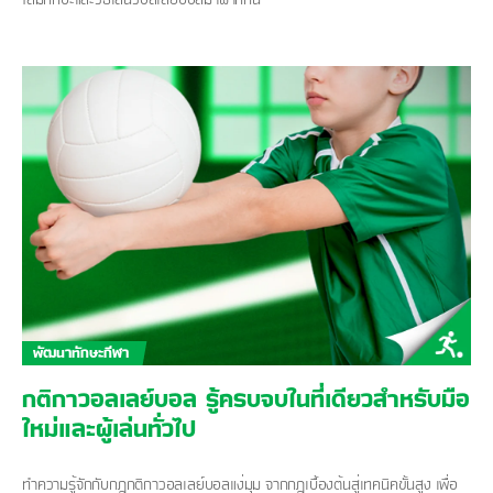
พัฒนาทักษะกีฬา
กติกาวอลเลย์บอล รู้ครบจบในที่เดียวสำหรับมือ
ใหม่และผู้เล่นทั่วไป
ทำความรู้จักกับกฎกติกาวอลเลย์บอลแง่มุม จากกฎเบื้องต้นสู่เทคนิคขั้นสูง เพื่อ