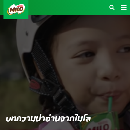
บทความน่าอ่านจากไมโล