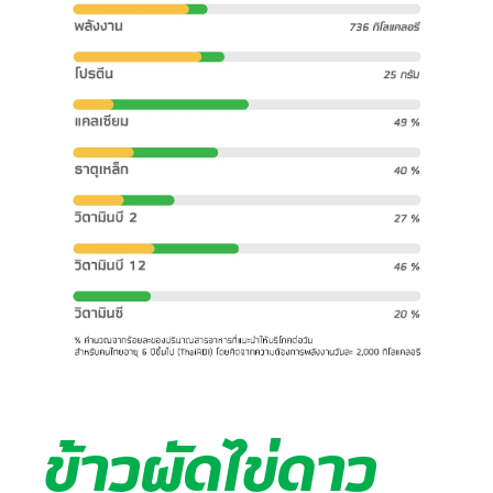
ข้าวผัดไข่ดาว