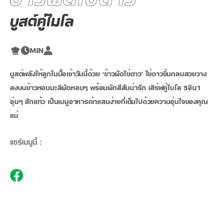
บูสต์คู่ไมโล
MIN
บูสต์พลังให้ลูกในมื้อเช้าวันนี้ด้วย ‘ข้าวผัดไข่ดาว’ ไข่ดาวชิ้นกลมสวยวาง
ลงบนข้าวหอมมะลิผัดหอมๆ พร้อมผักสีสันน่ารัก เสิร์ฟคู่ไมโล 3อิน1
อุ่นๆ สักแก้ว เป็นเมนูอาหารเช้าแสนง่ายที่เต็มไปด้วยความอุ่นใจของคุณ
แม่​ ​
แชร์เมนูนี้ :