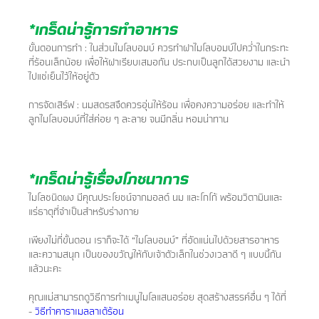
*เกร็ดน่ารู้การทำอาหาร
​ขั้นตอนการทำ :​ ในส่วนไมโลบอมบ์ ควรทำฝาไมโลบอมบ์ไปคว่ำในกระทะ
ที่ร้อนเล็กน้อย เพื่อให้ฝาเรียบเสมอกัน ประกบ​เป็นลูกได้สวยงาม และนำ
ไปแช่เย็นไว้ให้อยู่ตัว
การจัดเสิร์ฟ :​ นมสดรสจืดควรอุ่นให้ร้อน เพื่อคงความอร่อย และทำให้
ลูกไมโลบอมบ์ที่ใส่ค่อย ๆ ละลาย จนมีกลิ่น​ ​​หอมน่าทาน​
*เกร็ดน่ารู้เรื่องโภชนาการ
​​ไมโลชนิดผง มีคุณประโยชน์จากมอลต์ นม และโกโก้ พร้อมวิตามินและ
แร่ธาตุที่จำเป็นสำหรับร่างกาย​​
​​เพียงไม่กี่ขั้นตอน เราก็จะได้ “ไมโลบอมบ์” ที่อัดแน่นไปด้วยสารอาหาร
และความสนุก เป็นของขวัญให้​กับเจ้าตัวเล็กในช่วงเวลาดี ๆ แบบนี้กัน
แล้วนะคะ
คุณแม่สามารถดูวิธีการทำเมนูไมโลแสนอร่อย สุดสร้างสรรค์อื่น ๆ ได้ที่
-
วิธีทำคาราเมลลาเต้ร้อน