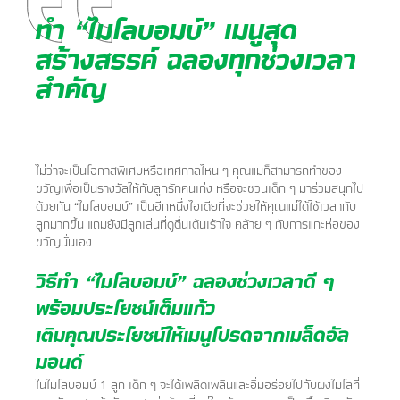
​ทำ “ไมโลบอมบ์” เมนูสุด
สร้างสรรค์ ฉลองทุกช่วงเวลา
สำคัญ
​​​ไม่ว่าจะเป็นโอกาสพิเศษหรือเทศกาลไหน ๆ คุณแม่ก็สามารถทำของ
ขวัญเพื่อเป็นรางวัลให้กับลูกรักคน​เก่ง หรือจะชวนเด็ก ๆ มาร่วมสนุกไป
ด้วยกัน “ไมโลบอมบ์” เป็นอีกหนึ่งไอเดียที่จะช่วยให้คุณแม่ได้ใช้​เวลากับ
ลูกมากขึ้น แถมยังมีลูกเล่นที่ดูตื่นเต้นเร้าใจ คล้าย ๆ กับการแกะห่อของ
ขวัญนั่นเอง
วิธีทำ “ไมโลบอมบ์” ฉลองช่วงเวลาดี ๆ
พร้อมประโยชน์เต็มแก้ว
​เติมคุณประโยชน์ให้เมนูโปรดจากเมล็ดอัล
มอนด์
​​​​​​ในไมโลบอมบ์ 1 ลูก เด็ก ๆ จะได้เพลิดเพลินและอิ่มอร่อยไปกับผงไมโลที่