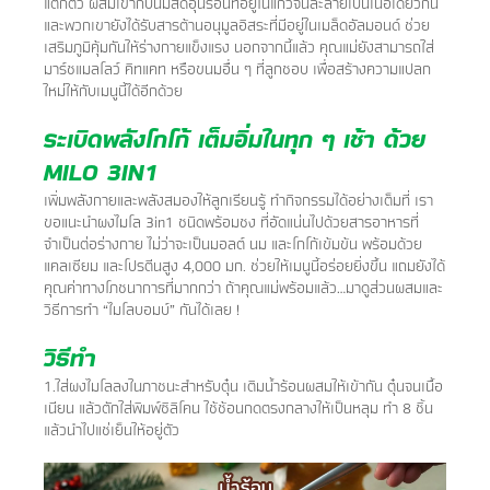
แตกตัว ผสมเข้ากับนมสดอุ่น​ร้อนที่อยู่ในแก้วจนละลายเป็นเนื้อเดียวกัน
และพวกเขายังได้รับสารต้านอนุมูลอิสระที่มีอยู่ในเมล็ดอัล​มอนด์ ช่วย
เสริมภูมิคุ้มกันให้ร่างกายแข็งแรง นอกจากนี้แล้ว คุณแม่ยังสามารถใส่
มาร์ชแมลโลว์ คิท​แคท หรือขนมอื่น ๆ ที่ลูกชอบ เพื่อสร้างความแปลก
ใหม่ให้กับเมนูนี้ได้อีกด้วย​
​ระเบิดพลังโกโก้ เต็มอิ่มในทุก ๆ เช้า ด้วย
MILO 3IN1
​​​เพิ่มพลังกายและพลังสมองให้ลูกเรียนรู้ ทำกิจกรรมได้อย่างเต็มที่ เรา
ขอแนะนำผงไมโล 3in1 ชนิด​พร้อมชง ที่อัดแน่นไปด้วยสารอาหารที่
จำเป็นต่อร่างกาย ไม่ว่าจะเป็นมอลต์ นม และโกโก้เข้มข้น พร้อม​ด้วย
แคลเซียม และโปรตีนสูง 4,000 มก. ช่วยให้เมนูนี้อร่อยยิ่งขึ้น แถมยังได้
คุณค่าทางโภชนาการ​ที่มากกว่า ถ้าคุณแม่พร้อมแล้ว…มาดูส่วนผสมและ
วิธีการทำ “ไมโลบอมบ์” กันได้เลย !​
​​​​วิธีทำ
​​1.​​ใส่ผงไมโลลงในภาชนะสำหรับตุ๋น เติมน้ำร้อนผสมให้เข้ากัน ตุ๋นจนเนื้อ
เนียน แล้วตักใส่พิมพ์ซิลิโคน ใช้ช้อนกดตรงกลางให้เป็นหลุม ทำ 8 ชิ้น
แล้วนำไปแช่เย็นให้อยู่ตัว​ ​