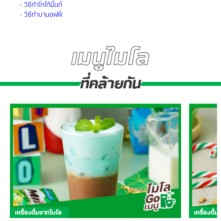
-
วิธีทำโกโก้มิ้นท์
-
วิธีทำบานอฟฟี่
เมนูไมโล
ที่คล้ายกัน
เครื่องดื่มจากไมโล
เครื่องดื่