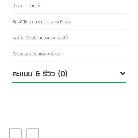
​​น้ำร้อน 1 ช้อนโต๊ะ​
​​พิมพ์ซิลิโคน ขนาดกว้าง 5 เซนติเมตร​
​​ผงไมโล (ใส่ในไมโลบอมบ์) 4 ช้อนโต๊ะ​
​​อัลมอนด์สไลด์อบแห้ง 4 ช้อนชา​
คะแนน & รีวิว (0)