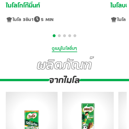
ไมโลโกโก้มิ้นท์
ไมโลบอ
ไมโล 3อิน1
5 MIN
ไมโล 
ดูเมนูไมโลอื่นๆ
ผลิตภัณฑ์
จากไมโล