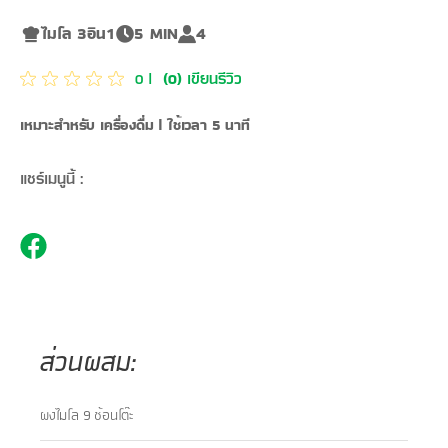
ไมโล 3อิน1
5 MIN
4
เขียนรีวิว
0
|
(
0
)
เหมาะสำหรับ เครื่องดื่ม | ใช้เวลา 5 นาที
แชร์เมนูนี้ :
ส่วนผสม:
​​ผงไมโล 9 ช้อนโต๊ะ​