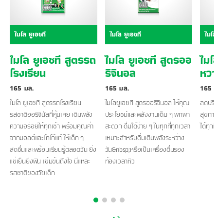
ไมโล ยูเอชที
ไมโล ยูเอชที
ไมโล 
ไมโล ยูเอชที สูตรรถ
ไมโล ยูเอชที สูตรออ
ไมโล
โรงเรียน
ริจินอล​
หวา
165 มล.
165 มล.
165 ม
ไมโล ยูเอชที สูตรรถโรงเรียน
ไมโลยูเอชที สูตรออริจินอล ให้คุณ
ลดปริม
รสชาติออริจินัลที่คุ้นเคย เติมพลัง
ประโยชน์และพลังงานเต็ม ๆ พกพา
สุขภาพ
ความอร่อยให้ทุกเช้า พร้อมคุณค่า
สะดวก ดื่มได้ง่าย ๆ ในทุกที่ทุกเวลา
ได้ทุกท
จากมอลต์และโกโก้แท้ ให้เด็ก ๆ
เหมาะสำหรับดื่มเติมพลังระหว่าง
สดชื่นและพร้อมเรียนรู้ตลอดวัน ยิ่ง
วัน&nbsp;หรือเป็นเครื่องดื่มรอง
แช่เย็นยิ่งฟิน เข้มข้นถึงใจ นี่แหละ
ท้องเวลาหิว
รสชาติของวัยเด็ก