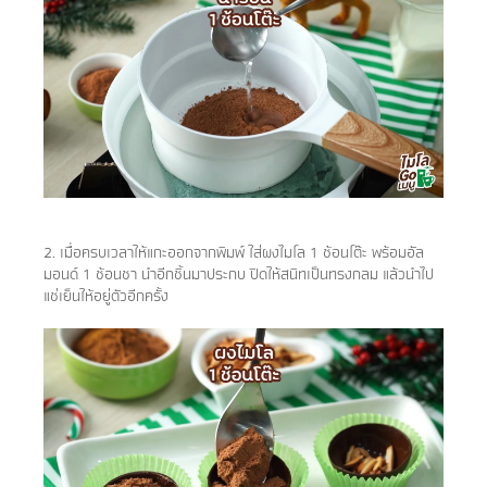
2. ​​​​เมื่อครบเวลาให้แกะออกจากพิมพ์ ใส่ผงไมโล 1 ช้อนโต๊ะ พร้อมอัล
มอนด์ 1 ช้อนชา นำอีกชิ้นมาประกบ ปิดให้สนิทเป็นทรงกลม แล้วนำไป
แช่เย็นให้อยู่ตัวอีกครั้ง​