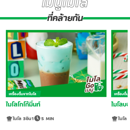
เมนูไมโล
ที่คล้ายกัน
เครื่องดื่มจากไมโล
เครื่องดื่
ไมโลโกโก้มิ้นท์
ไมโลบอ
ไมโล 3อิน1
5 MIN
ไมโล 