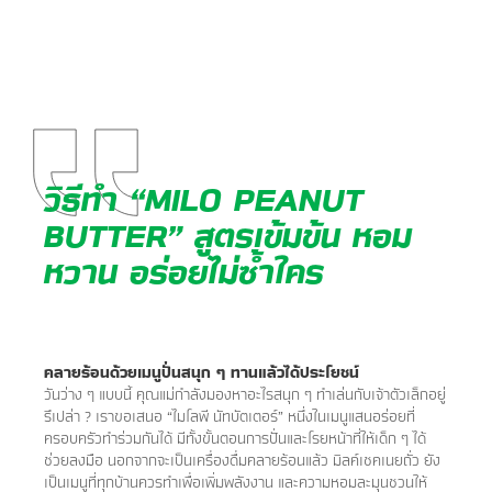
วิธีทำ “MILO PEANUT
BUTTER” สูตรเข้มข้น หอม
หวาน อร่อยไม่ซ้ำใคร
คลายร้อนด้วยเมนูปั่นสนุก ๆ ทานแล้วได้ประโยชน์
​วันว่าง ๆ แบบนี้ คุณแม่กำลังมองหาอะไรสนุก ๆ ทำเล่นกับเจ้าตัวเล็กอยู่
รึเปล่า ? เราขอเสนอ “ไมโลพี นัทบัตเตอร์” หนึ่งในเมนูแสนอร่อยที่
ครอบครัวทำร่วมกันได้ มีทั้งขั้นตอนการปั่นและโรยหน้าที่ให้เด็ก ๆ ได้
ช่วยลงมือ นอกจากจะเป็นเครื่องดื่มคลายร้อนแล้ว มิลค์เชคเนยถั่ว ยัง
เป็นเมนูที่ทุกบ้านควรทำเพื่อเพิ่มพลังงาน และความหอมละมุนชวนให้