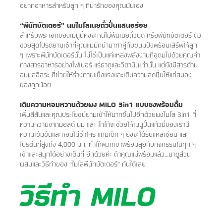
อยากอาหารสำหรับลูก ๆ ที่น่ารักของคุณนั่นเอง​
“พีนัทบัตเตอร์” นมไมโลเนยถั่วปั่นแสนอร่อย
​สำหรับพระเอกของเมนูนี้คงจะหนีไม่พ้นเนยถั่วบด หรือพีนัทบัตเตอร์ ตัว
ช่วยสุดโปรดยามเช้าที่คุณแม่มักนำมาทาคู่กับขนมปังพร้อมเสิร์ฟให้ลูก
ๆ เพราะพีนัทบัตเตอร์นั้น ไม่ใช่เป็นแค่แหล่งพลังงานที่อุดมไปด้วยคุณค่า
ทางสารอาหารอย่างไฟเบอร์ แร่ธาตุและวิตามินเท่านั้น แต่ยังมีสารต้าน
อนุมูลอิสระ ที่ช่วยให้ร่างกายแข็งแรงและเติมความสดชื่นให้แก่สมอง
ของลูกน้อย
​เติมความหอมหวานด้วยผง MILO 3in1 แบบชงพร้อมดื่ม
​เพิ่มสีสันและคุณประโยชน์ยามเช้าให้มากขึ้นไปอีกด้วยผงไมโล 3in1 ที่
ความหวานจากมอลต์ นม และ โกโก้จะช่วยให้เมนูปั่นแก้วนี้ของเรามี
ความเข้มข้นและหอมไม่ซ้ำใคร แถมเด็ก ๆ ยังจะได้รับแคลเซียม และ
โปรตีนที่สูงถึง 4,000 มก. ทำให้พวกเขาพร้อมลุยกับกิจกรรมในทุก ๆ
เช้าและสนุกได้อย่างเต็มที่ อีกด้วยค่ะ ถ้าคุณแม่พร้อมแล้ว…มาดูส่วน
ผสมและวิธีทำของ “ไมโลพีนัทบัตเตอร์” กันได้เลย
วิธีทำ MILO