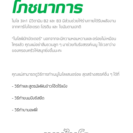
โภชนาการ
​​ไมโล 3in1 มีวิตามิน B2 และ B3 มีส่วนช่วยให้ร่างกายได้รับพลังงาน
จากคาร์โบไฮเดรต โปรตีน และ ไขมันตามปกติ
​​​“ไมโลพีนัทบัตเตอร์” นอกจากจะมีความหอมหวานและอร่อยไม่เหมือน
ใครแล้ว คุณแม่อย่าลืมชวนลูก ๆ มาช่วยกันรังสรรค์เมนู ใช้เวลาว่าง
ของครอบครัวให้สนุกยิ่งขึ้นนะคะ
คุณแม่สามารถดูวิธีการทำเมนูไมโลแสนอร่อย สุดสร้างสรรค์อื่น ๆ ได้ที่
- วิธีทำและสูตรมัฟฟินข้าวโอ๊ตไร้แป้ง
- วิธีทำขนมปังชีสยืด
- วิธีทำบานอฟฟี่