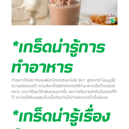
*เกร็ดน่ารู้การ
ทำอาหาร
ถ้าอยากให้รสชาติของพีนัทบัตเตอร์และไมโล 3in1 สูตรปกติ ในเมนูนี้มี
ความอร่อยลงตัว ควรเลือกซื้อพีนัทบัตเตอร์ที่ทำมาจากเนื้อถั่วบดชนิด
หยาบ ขณะที่ปั่นจะได้กลิ่นหอมมากขึ้น และการปั่นตามลำดับขั้นตอนที่ให้
ไว้ จะช่วยให้ส่วนผสมเป็นเนื้อเดียวกันได้ง่ายและรวดเร็วขึ้นนั่นเอง​
*เกร็ดน่ารู้เรื่อง