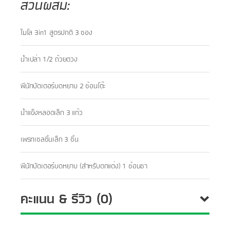
ส่วนผสม:
ไมโล 3in1 สูตรปกติ 3 ซอง
น้ำเปล่า 1/2 ถ้วยตวง
พีนัทบัตเตอร์บดหยาบ 2 ช้อนโต๊ะ
​น้ำแข็งหลอดเล็ก 3 แก้ว​
เพรทเซลชิ้นเล็ก 3 ชิ้น
พีนัทบัตเตอร์บดหยาบ (สำหรับตกแต่ง) 1 ช้อนชา
คะแนน & รีวิว (0)