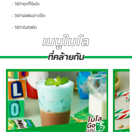
- วิธีทำคุกกี้ไร้แป้ง
- วิธีทำมัฟฟินข้าวโอ๊ต
- วิธีทำปังชีสยืด
เมนูไมโล
ที่คล้ายกัน