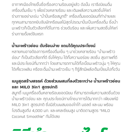
อากาศเมืองไทยขึ้นชื่อเรื่องความร้อนอยู่แล้ว ดังนั้น เราจึงนิยมดื่ม
เครื่องดื่มเย็น ๆ เพื่อช่วยคลายร้อน และเติมพลังความสดชื่นให้แก่
ร่างกายอย่างเช่น “น้ำปั่นหรือสมูทตี้” เครื่องดื่มยอดนิยมที่ทำง่ายและ
ทุกคนสามารถหยิบจับผักหรือผลไม้สุดโปรดมาปั่นเป็นเครื่องดื่ม ซึ่งน้ำ
มะพร้าวก็เป็นตัวเลือกที่ดีในการ ช่วยดับร้อน และเพิ่มความสดชื่นให้แก่
ร่างกายตั้งแต่จิบแรก
น้ำมะพร้าวอ่อน ดับร้อนง่าย แถมได้คุณประโยชน์
หลายคนอาจต้องการเครื่องดื่มเย็น ๆ มาช่วยคลายร้อน “น้ำมะพร้าว
อ่อน” ก็เป็นตัวเลือกที่ดี ซึ่งให้คุณ ได้ทั้งความอร่อย สดชื่น สุขภาพที่ดี
และมีประโยชน์ที่มากกว่า โดยสามารถทานได้ทั้งเนื้อมะพร้าวนุ่ม ๆ ให้คุณ
ได้เคี้ยวเพลิน หรือจะดื่มน้ำมะพร้าวเย็น ๆ ก็รู้สึกมีพลังเต็มเปี่ยมไปทั้งวัน
เมนูสุดสร้างสรรค์ ด้วยส่วนผสมที่ลงตัวระหว่าง น้ำมะพร้าวอ่อน
และ MILO 3in1 สูตรปกติ
สมูทตี้ เมนูเครื่องดื่มคลายร้อนยอดนิยม ที่สามารถเพิ่มความสดชื่นด้วย
น้ำมะพร้าวอ่อน และ คุณประโยชน์ทางโภชนาการได้มากกว่า เพียงแค่มี
MILO 3in1 สูตรปกติ ซึ่งมีส่วนผสมของโกโก้ มอลต์ และนม พร้อม
โปรตีนสูงถึง 4,000 มก. และแคลเซียมสูง มาติดตามสูตร “MILO
Coconut Smoothie” กันได้เลย