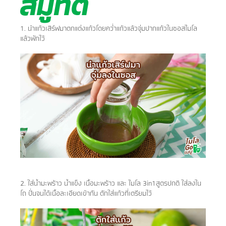
สมูทตี้
1. นำแก้วเสิร์ฟมาตกแต่งแก้วโดยคว่ำแก้วแล้วจุ่มปากแก้วในซอสไมโล
แล้วพักไว้
2. ใส่น้ำมะพร้าว น้ำแข็ง เนื้อมะพร้าว และ ไมโล 3in1สูตรปกติ ใส่ลงใน
โถ ปั่นจนได้เนื้อละเอียดเข้ากัน ตักใส่แก้วที่เตรียมไว้