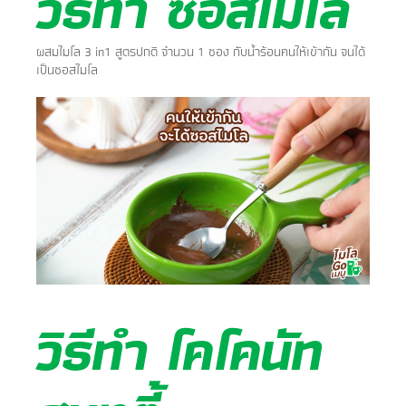
วิธีทำ ซอสไมโล
ผสมไมโล 3 in1 สูตรปกติ จำนวน 1 ซอง กับน้ำร้อนคนให้เข้ากัน จนได้
เป็นซอสไมโล
วิธีทำ โคโคนัท